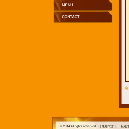
MENU
CONTACT
戻
© 2014 All rights reserved.| は無断で加