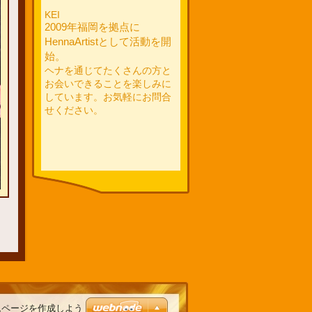
KEI
2009年福岡を拠点に
HennaArtistとして活動を開
始。
ヘナを通じてたくさんの方と
お会いできることを楽しみに
しています。お気軽にお問合
せください。
ムページを作成しよう