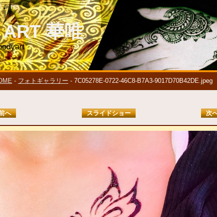
|
rss
 ART 華唯
bodyart
OME
-
フォトギャラリー
-
7C05278E-0722-46C8-B7A3-9017D70B42DE.jpeg
前へ
スライドショー
次