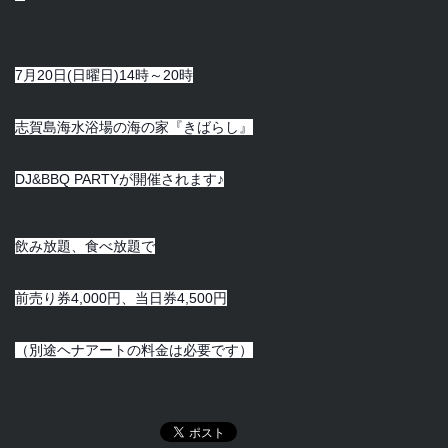
7月20日(日曜日)14時～20時
志賀島海水浴場の海の家『きばらし』
DJ&BBQ PARTYが開催されます
♪
飲み放題、食べ放題で
前売り券4,000円、当日券4,500円
（別途ヘナアートの料金は必要です）