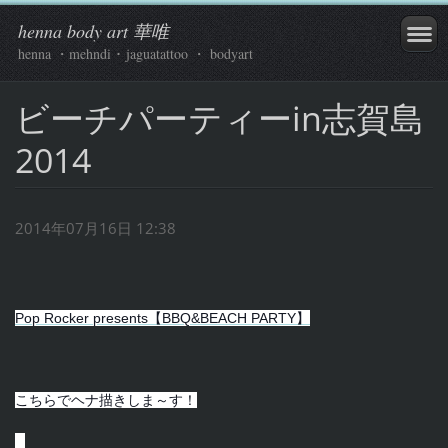
henna body art 華唯
henna ・mehndi ･ jaguatattoo ・ bodyart
ビーチパーティーin志賀島
2014
2014年07月16日 12:38
Pop Rocker presents【BBQ&BEACH PARTY】
こちらでヘナ描きしま～す！