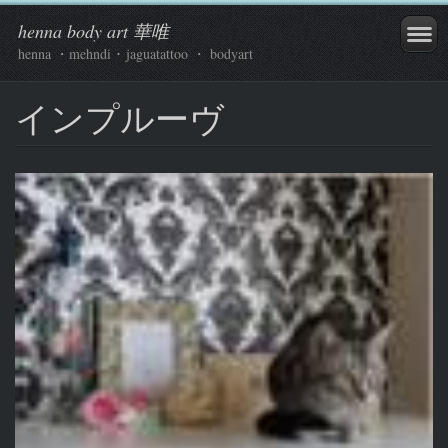
henna body art 華唯
henna ・mehndi ･ jaguatattoo ・ bodyart
インプルーヴ